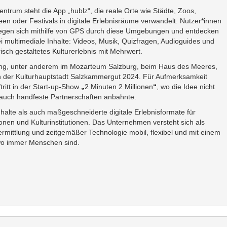
entrum steht die App „hublz“, die reale Orte wie Städte, Zoos,
en oder Festivals in digitale Erlebnisräume verwandelt. Nutzer*innen
gen sich mithilfe von GPS durch diese Umgebungen und entdecken
i multimediale Inhalte: Videos, Musik, Quizfragen, Audioguides und
isch gestaltetes Kulturerlebnis mit Mehrwert.
dung, unter anderem im Mozarteum Salzburg, beim Haus des Meeres,
 der Kulturhauptstadt Salzkammergut 2024. Für Aufmerksamkeit
ritt in der Start-up-Show
„
2 Minuten 2 Millionen
“
, wo die Idee nicht
 auch handfeste Partnerschaften anbahnte.
Inhalte als auch maßgeschneiderte digitale Erlebnisformate für
onen und Kulturinstitutionen. Das Unternehmen versteht sich als
vermittlung und zeitgemäßer Technologie mobil, flexibel und mit einem
 wo immer Menschen sind.