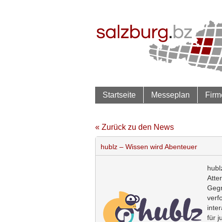
Startseite
Messeplan
Firm
« Zurück zu den News
hublz – Wissen wird Abenteuer
hubl
Atter
Gegr
verf
inte
für 