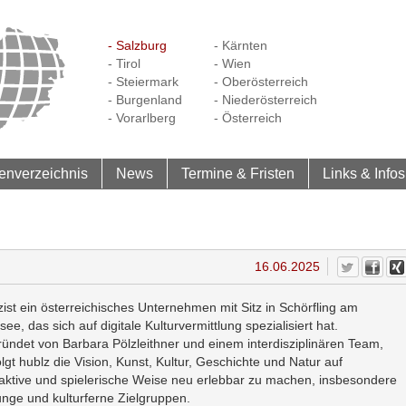
- Salzburg
- Kärnten
- Tirol
- Wien
- Steiermark
- Oberösterreich
- Burgenland
- Niederösterreich
- Vorarlberg
- Österreich
enverzeichnis
News
Termine & Fristen
Links & Infos
16.06.2025
zist ein österreichisches Unternehmen mit Sitz in Schörfling am
see, das sich auf digitale Kulturvermittlung spezialisiert hat.
ündet von Barbara Pölzleithner und einem interdisziplinären Team,
olgt hublz die Vision, Kunst, Kultur, Geschichte und Natur auf
raktive und spielerische Weise neu erlebbar zu machen, insbesondere
junge und kulturferne Zielgruppen.