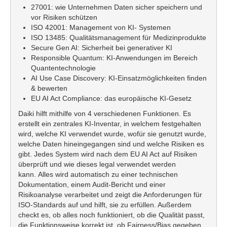
27001: wie Unternehmen Daten sicher speichern und
vor Risiken schützen
ISO 42001: Management von KI- Systemen
ISO 13485: Qualitätsmanagement für Medizinprodukte
Secure Gen AI: Sicherheit bei generativer KI
Responsible Quantum: KI-Anwendungen im Bereich
Quantentechnologie
AI Use Case Discovery: KI-Einsatzmöglichkeiten finden
& bewerten
EU AI Act Compliance: das europäische KI-Gesetz
Daiki hilft mithilfe von 4 verschiedenen Funktionen. Es
erstellt ein zentrales KI-Inventar, in welchem festgehalten
wird, welche KI verwendet wurde, wofür sie genutzt wurde,
welche Daten hineingegangen sind und welche Risiken es
gibt. Jedes System wird nach dem EU AI Act auf Risiken
überprüft und wie dieses legal verwendet werden
kann. Alles wird automatisch zu einer technischen
Dokumentation, einem Audit-Bericht und einer
Risikoanalyse verarbeitet und zeigt die Anforderungen für
ISO-Standards auf und hilft, sie zu erfüllen. Außerdem
checkt es, ob alles noch funktioniert, ob die Qualität passt,
die Funktionsweise korrekt ist, ob Fairness/Bias gegeben