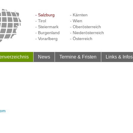
- Salzburg
- Kärnten
- Tirol
- Wien
- Steiermark
- Oberösterreich
- Burgenland
- Niederösterreich
- Vorarlberg
- Österreich
enverzeichnis
News
Termine & Fristen
Links & Infos
com