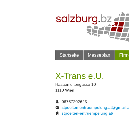
Startseite
Messeplan
Firm
X-Trans e.U.
Hasaenleitengasse 10
1110 Wien
06767202623
stpoelten.entruempelung.at@gmail.
stpoelten-entruempelung.at/