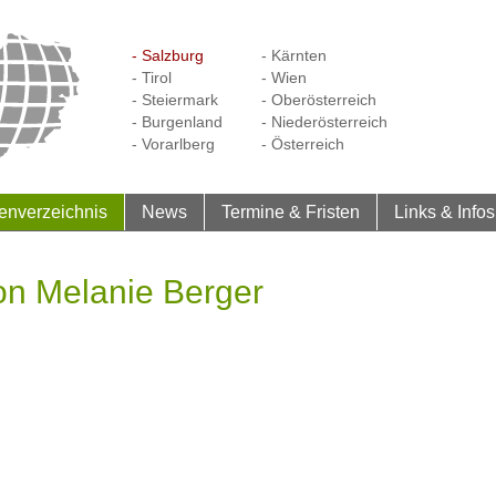
- Salzburg
- Kärnten
- Tirol
- Wien
- Steiermark
- Oberösterreich
- Burgenland
- Niederösterreich
- Vorarlberg
- Österreich
enverzeichnis
News
Termine & Fristen
Links & Infos
on Melanie Berger